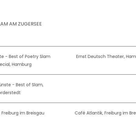
AM AM ZUGERSEE
e - Best of Poetry Slam
Ernst Deutsch Theater, Ha
ecial, Hamburg
nste - Best of Slam,
rderstedt
, Freiburg im Breisgau
Café Atlantik, Freiburg im Br